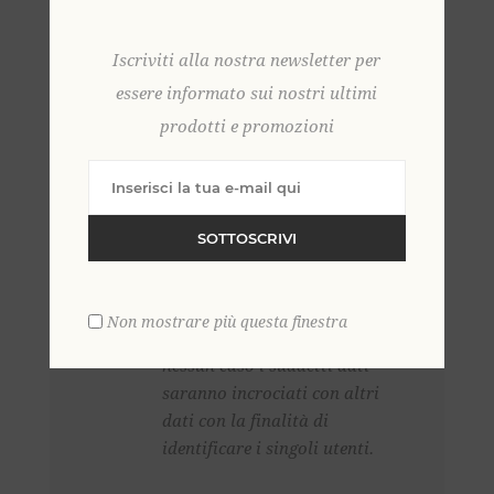
raccolgono alcuni dati
personali la cui trasmissione è
Iscriviti alla nostra newsletter per
implicita nell’uso dei protocolli
di comunicazione di Internet. I
essere informato sui nostri ultimi
dati raccolti, tuttavia, non
prodotti e promozioni
permettono l’identificazione
dell’Interessato, in quanto
trattasi di dati aggregati a solo
scopo statistico e di analisi
SOTTOSCRIVI
delle visite (posizione
geografica, tipo di
device
da cui
si accede, tempo di permanenza
Non mostrare più questa finestra
per singole pagine, etc.). In
nessun caso i suddetti dati
saranno incrociati con altri
dati con la finalità di
identificare i singoli utenti.