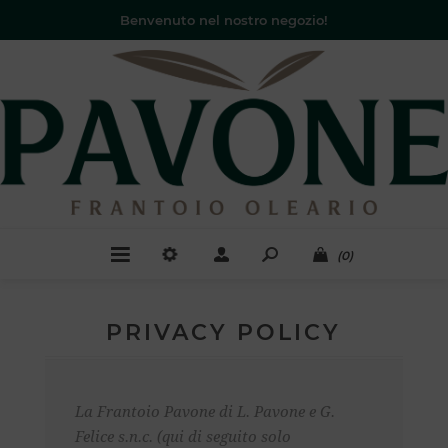
Benvenuto nel nostro negozio!
(0)
PRIVACY POLICY
La Frantoio Pavone di L. Pavone e G.
Felice s.n.c. (qui di seguito solo